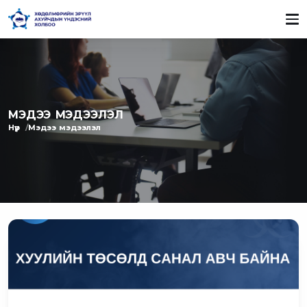
МЭДЭЭ МЭДЭЭЛЭЛ
Нүүр
Мэдээ мэдээлэл