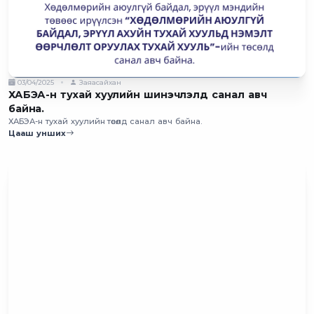
03/04/2025
Заяасайхан
ХАБЭА-н тухай хуулийн шинэчлэлд санал авч
байна.
ХАБЭА-н тухай хуулийн төсөлд санал авч байна.
Цааш унших