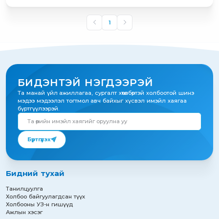
1
БИДЭНТЭЙ НЭГДЭЭРЭЙ
Та манай үйл ажиллагаа, сургалт хөтөлбөртэй холбоотой шинэ
мэдээ мэдээлэл тогтмол авч байхыг хүсвэл имэйл хаягаа
бүртгүүлээрэй.
Бүртгүүлэх
Бидний тухай
Танилцуулга
Холбоо байгуулагдсан түүх
Холбооны УЗ-н гишүүд
Ажлын хэсэг