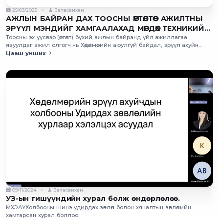
25/03/2025
Заяасайхан
АЖЛЫН БАЙРАН ДАХ ТООСНЫ ӨРТӨЛТӨӨС АЖИЛТНЫ
ЭРҮҮЛ МЭНДИЙГ ХАМГААЛАХАД МӨРДӨХ ТЕХНИКИЙН
ЗОХИЦУУЛАЛТЫГ 2025 ОНЫ 07 ДУГААР САРЫН 01-
Тоосны эх үүсвэр (өртөлт) бүхий ажлын байранд үйл ажиллагаа
явуулдаг ажил олгогч нь Хөдөлмөрийн аюулгүй байдал, эрүүл ахуйн
ЭЭС МӨРДӨЖ ЭХЭЛНЭ
тухай хуулийн 28 дугаар зүйлд заасны дагуу “Ажлын байран дах
Цааш унших
тоосны өртөлтөөс ажилтны эрүүл мэндийг хамгаалахад мөрдөх техникийн
зохицуулалт”-ын шаардлагад нийцсэн арга хэмжээг зохион байгуулж,
ажилтныхаа эрүүл мэндийг тоостой холбоотой өвчнөөс хамгаалах
үүргийг хүлээдэг.
09/11/2024
Заяасайхан
УЗ-ын гишүүндийн хурал болж өндөрлөлөө.
МХЭАҮХолбооны шинэ удирдах зөвлөл болон хяналтын зөвлөлийн
хамтарсан хурал боллоо.