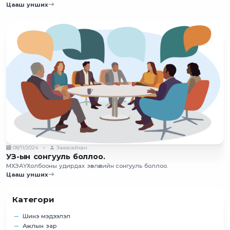
Цааш унших
08/11/2024
Заяасайхан
УЗ-ын сонгууль боллоо.
МХЭАҮХолбооны удирдах зөвлөлийн сонгууль боллоо.
Цааш унших
Категори
Шинэ мэдээлэл
Ажлын зар