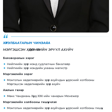
ХҮРЭЛБААТАРЫН ЧИНЗАЯА
МЭРГЭШСЭН ХӨДӨЛМӨРИЙН ЭРҮҮЛ АХУЙЧ
Боловсролын зэрэг
Нийгмийн эрүүл мэнд судлалчын бакалавр
Нийгмийн эрүүл мэндийн ухааны магистр
Мэргэжлийн зэрэг
Монголын хөдөлмөрийн эрүүл ахуйчдын үндэсний холбооны
Мэргэшсэн хөдөлмөрийн эрүүл ахуйч
Ажлын газар
Мөнх Чандмань Хүрд ХХК-ийн чанарын Менежер
Мэргэжлийн холбооны гишүүнчлэл
Монголын хөдөлмөрийн эрүүл ахуйчдын үндэсний холбооны гишүүн