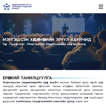
МЭРГЭШСЭН ХӨДӨЛМӨРИЙН ЭРҮҮЛ АХУЙЧИД
Нүүр
Гишүүнчлэл
Мэргэшсэн хөдөлмөрийн эрүүл ахуйчид
ЕРӨНХИЙ ТАНИЛЦУУЛГА
Мэргэшсэн хөдөлмөрийн эрүүл ахуйч
ажлын байран дахь хүний эрүүл
мэндэд аюултай хүчин зүйлсийг таньж илрүүлэх, өртөлтийг хэмжих,
эрсдэлийг үнэлэх, эрсдэлийн хяналтын тохиромжтой арга хэмжээг
зөвлөх чадамжтай, мэргэжлийн итгэл үнэмшлээрээ шийдвэр гаргах
чадвартай мэргэжилтэн бөгөөд Монголын хөдөлмөрийн эрүүл ахуйчдын
үндэсний
холбооны гишүүнчлэлийн хамгийн дээд
зэрэг юм.