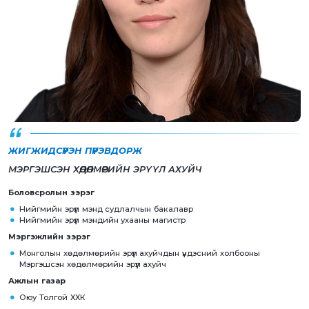
ЖИГЖИДСҮРЭН ПҮРЭВДОРЖ
МЭРГЭШСЭН ХӨДӨЛМӨРИЙН ЭРҮҮЛ АХУЙЧ
Боловсролын зэрэг
Нийгмийн эрүүл мэнд судлалчын бакалавр
Нийгмийн эрүүл мэндийн ухааны магистр
Мэргэжлийн зэрэг
Монголын хөдөлмөрийн эрүүл ахуйчдын үндэсний холбооны
Мэргэшсэн хөдөлмөрийн эрүүл ахуйч
Ажлын газар
Оюу Толгой ХХК