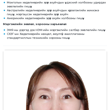
Монголын хөдөлмөрийн эрүүл ахуйчдын үндэсний холбооны удирдах
зөвлөлийн гишүүн
Австралийн хөдөлмөрийн эрүүл ахуйчдын хүрээлэнгийн жинхэнэ
гишүүн, мэргэшсэн хөдөлмөрийн эрүүл ахуйч
Америкийн хөдөлмөрийн эрүүл ахуйн холбооны гишүүн
Мэргэжлийн зөвлөл, хорооны харъяалал
ЭМЯ-ны дэргэд дэх НЭМ-ийн мэргэжлийн салбар зөвлөлийн гишүүн
СХЗГ-ын Хөдөлмөрийн нөхцөл, аюулгүй ажиллагааны
стандартчиллын техникийн хорооны гишүүн