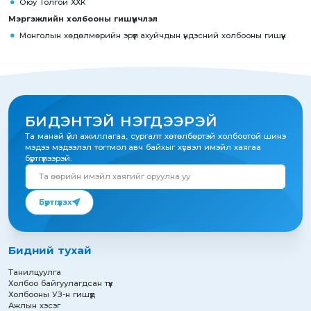
Оюу Толгой ХХК
Мэргэжлийн холбооны гишүүнчлэл
Монголын хөдөлмөрийн эрүүл ахуйчдын үндэсний холбооны гишүүн
БИДЭНТЭЙ НЭГДЭЭРЭЙ
Та манай үйл ажиллагаа, сургалт хөтөлбөртэй холбоотой шинэ
мэдээ мэдээлэл тогтмол авч байхыг хүсвэл имэйл хаягаа
бүртгүүлээрэй.
Бүртгүүлэх
Бидний тухай
Танилцуулга
Холбоо байгуулагдсан түүх
Холбооны УЗ-н гишүүд
Ажлын хэсэг