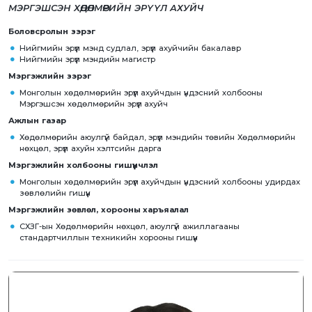
МЭРГЭШСЭН ХӨДӨЛМӨРИЙН ЭРҮҮЛ АХУЙЧ
Боловсролын зэрэг
Нийгмийн эрүүл мэнд судлал, эрүүл ахуйчийн бакалавр
Нийгмийн эрүүл мэндийн магистр
Мэргэжлийн зэрэг
Монголын хөдөлмөрийн эрүүл ахуйчдын үндэсний холбооны
Мэргэшсэн хөдөлмөрийн эрүүл ахуйч
Ажлын газар
Хөдөлмөрийн аюулгүй байдал, эрүүл мэндийн төвийн Хөдөлмөрийн
нөхцөл, эрүүл ахуйн хэлтсийн дарга
Мэргэжлийн холбооны гишүүнчлэл
Монголын хөдөлмөрийн эрүүл ахуйчдын үндэсний холбооны удирдах
зөвлөлийн гишүүн
Мэргэжлийн зөвлөл, хорооны харъяалал
СХЗГ-ын Хөдөлмөрийн нөхцөл, аюулгүй ажиллагааны
стандартчиллын техникийн хорооны гишүүн