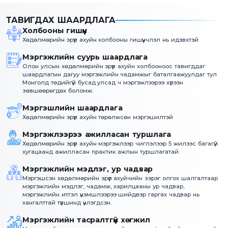
ТАВИГДАХ ШААРДЛАГА
Холбооны гишүүн
Хөдөлмөрийн эрүүл ахуйн холбооны гишүүнчлэл нь идэвхтэй
Мэргэжлийн суурь шаардлага
Олон улсын хөдөлмөрийн эрүүл ахуйн холбооноос тавигддаг
шаардлагын дагуу мэргэжлийн чадамжыг баталгаажуулдаг тул
Монголд төдийгүй бусад улсад ч мэргэжлээрээ хүлээн
зөвшөөрөгдөх боломж.
Мэргэшлийн шаардлага
Хөдөлмөрийн эрүүл ахуйн төрөлжсөн мэргэшилтэй
Мэргэжлээрээ ажилласан туршлага
Хөдөлмөрийн эрүүл ахуйн мэргэжлээр чиглэлээр 5 жилээс багагүй
хугацаанд ажилласан практик ажлын туршлагатай.
Мэргэжлийн мэдлэг, ур чадвар
Мэргэшсэн хөдөлмөрийн эрүүл ахуйчийн зэрэг олгох шалгалтаар
мэргэжлийн мэдлэг, чадамж, харилцааны ур чадвар,
мэргэжлийн итгэл үнэмшлээрээ шийдвэр гаргах чадвар нь
хангалттай түвшинд үнлэгдсэн.
Мэргэжлийн тасралтгүй хөгжил