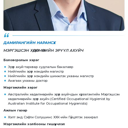
ДАМИРАНГИЙН НАРАНСҮХ
МЭРГЭШСЭН ХӨДӨЛМӨРИЙН ЭРҮҮЛ АХУЙЧ
Боловсролын
зэрэг
Эрүүл ахуй-тархвар судлалын бакалавр
Нийгмийн эрүүл мэндийн магистр
Нийгмийн эрүүл мэндийн шинжлэх ухааны магистр
Анагаах ухааны доктор
Мэргэжлийн зэрэг
Австралийн хөдөлмөрийн эрүүл ахуйчдын хүрээлэнгийн Мэргэшсэн
хөдөлмөрийн эрүүл ахуйч (Certified Occupational Hygienist by
Australian Institute for Occupational Hygienists)
Ажлын
газар
Хэлт энд Сэфти Солушинс ХХК-ийн Гүйцэтгэх захирал
Мэргэжлийн холбооны гишүүнчлэл