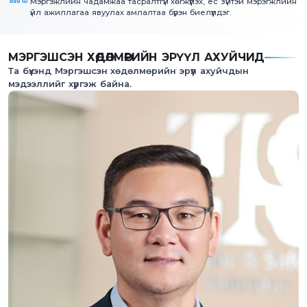
Мэргэжлийн чадамжаа тасралтгүй хөгжүүлэх, ёс зүйтэй мэрэгжлийн
үйл ажиллагаа явуулах амлалтаа бүрэн биелүүлдэг.
МЭРГЭШСЭН ХӨДӨЛМӨРИЙН ЭРҮҮЛ АХУЙЧИД
Та бүхэнд Мэргэшсэн хөдөлмөрийн эрүүл ахуйчдын
мэдээллийг хүргэж байна.