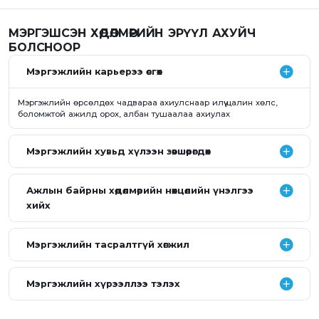
МЭРГЭШСЭН ХӨДӨЛМӨРИЙН ЭРҮҮЛ АХУЙЧ
БОЛСНООР
Мэргэжлийн карьерээ өсгөх
Мэргэжлийн өрсөлдөх чадвараа ахиулснаар илүү цалин хөлс,
боломжтой ажилд орох, албан тушаалаа ахиулах
Мэргэжлийн хувьд хүлээн зөвшөөрөгдөх
Ажлын байрны хөдөлмөрийн нөхцөлийн үнэлгээ
хийх
Мэргэжлийн тасралтгүй хөгжил
Мэргэжлийн хүрээллээ тэлэх