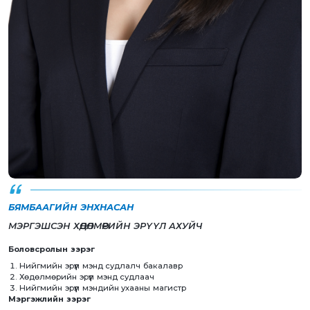
БЯМБААГИЙН ЭНХНАСАН
МЭРГЭШСЭН ХӨДӨЛМӨРИЙН ЭРҮҮЛ АХУЙЧ
Боловсролын зэрэг
Нийгмийн эрүүл мэнд судлалч бакалавр
Хөдөлмөрийн эрүүл мэнд судлаач
Нийгмийн эрүүл мэндийн ухааны магистр
Мэргэжлийн зэрэг