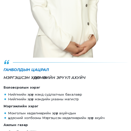
ГАНБОЛДЫН ЦАЦРАЛ
МЭРГЭШСЭН ХӨДӨЛМӨРИЙН ЭРҮҮЛ АХУЙЧ
Боловсролын зэрэг
Нийгмийн эрүүл мэнд судлалчын бакалавр
Нийгмийн эрүүл мэндийн ухааны магистр
Мэргэжлийн зэрэг
Монголын хөдөлмөрийн эрүүл ахуйчдын
үндэсний холбооны Мэргэшсэн хөдөлмөрийн эрүүл ахуйч
Ажлын газар