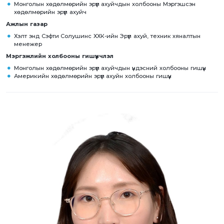
Монголын хөдөлмөрийн эрүүл ахуйчдын холбооны Мэргэшсэн
хөдөлмөрийн эрүүл ахуйч
Ажлын газар
Хэлт энд Сэфти Солушинс ХХК-ийн Эрүүл ахуй, техник хяналтын
менежер
Мэргэжлийн холбооны гишүүнчлэл
Монголын хөдөлмөрийн эрүүл ахуйчдын үндэсний холбооны гишүүн
Америкийн хөдөлмөрийн эрүүл ахуйн холбооны гишүүн