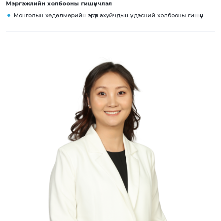
Мэргэжлийн холбооны гишүүнчлэл
Монголын хөдөлмөрийн эрүүл ахуйчдын үндэсний холбооны гишүүн