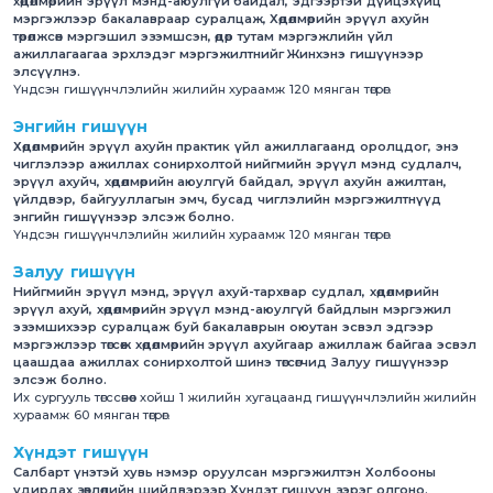
хөдөлмөрийн эрүүл мэнд-аюулгүй байдал, эдгээртэй дүйцэхүйц
мэргэжлээр бакалавраар суралцаж, Хөдөлмөрийн эрүүл ахуйн
төрөлжсөн мэргэшил эзэмшсэн, өдөр тутам мэргэжлийн үйл
ажиллагаагаа эрхлэдэг мэргэжилтнийг Жинхэнэ гишүүнээр
элсүүлнэ.
Үндсэн гишүүнчлэлийн жилийн хураамж 120 мянган төгрөг.
Энгийн гишүүн
Хөдөлмөрийн эрүүл ахуйн практик үйл ажиллагаанд оролцдог, энэ
чиглэлээр ажиллах сонирхолтой нийгмийн эрүүл мэнд судлалч,
эрүүл ахуйч, хөдөлмөрийн аюулгүй байдал, эрүүл ахуйн ажилтан,
үйлдвэр, байгууллагын эмч, бусад чиглэлийн мэргэжилтнүүд
энгийн гишүүнээр элсэж болно.
Үндсэн гишүүнчлэлийн жилийн хураамж 120 мянган төгрөг.
Залуу гишүүн
Нийгмийн эрүүл мэнд, эрүүл ахуй-тархвар судлал, хөдөлмөрийн
эрүүл ахуй, хөдөлмөрийн эрүүл мэнд-аюулгүй байдлын мэргэжил
эзэмшихээр суралцаж буй бакалаврын оюутан эсвэл эдгээр
мэргэжлээр төгсөж хөдөлмөрийн эрүүл ахуйгаар ажиллаж байгаа эсвэл
цаашдаа ажиллах сонирхолтой шинэ төгсөгчид Залуу гишүүнээр
элсэж болно.
Их сургууль төгссөнөөс хойш 1 жилийн хугацаанд гишүүнчлэлийн жилийн
хураамж 60 мянган төгрөг.
Хүндэт гишүүн
Салбарт үнэтэй хувь нэмэр оруулсан мэргэжилтэн Холбооны
удирдах зөвлөлийн шийдвэрээр Хүндэт гишүүн зэрэг олгоно.