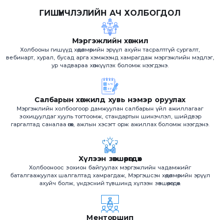
ГИШҮҮНЧЛЭЛИЙН АЧ ХОЛБОГДОЛ
Мэргэжлийн хөгжил
Холбооны гишүүд хөдөлмөрийн эрүүл ахуйн тасралтгүй сургалт,
вебинарт, хурал, бусад арга хэмжээнд хамрагдаж мэргэжлийн мэдлэг,
ур чадвараа хөгжүүлэх боломж нээгдэнэ.
Салбарын хөгжилд хувь нэмэр оруулах
Мэргэжлийн холбоогоор дамжуулан салбарын үйл ажиллагааг
зохицуулдаг хууль тогтоомж, стандартын шинэчлэл, шийдвэр
гаргалтад саналаа өгөх, ажлын хэсэгт орж ажиллах боломж нээгдэнэ.
Хүлээн зөвшөөрөгдөх
Холбооноос зохион байгуулах мэргэжлийн чадамжийг
баталгаажуулах шалгалтад хамрагдаж, Мэргэшсэн хөдөлмөрийн эрүүл
ахуйч болж, үндэсний түвшинд хүлээн зөвшөөрөгдөх.
Менторшип