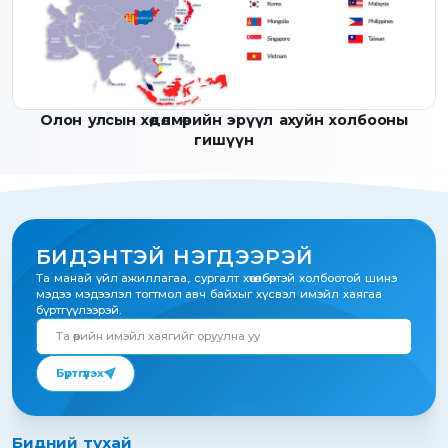
Олон улсын хөдөлмөрийн эрүүл ахуйн холбооны
гишүүн
БИДЭНТЭЙ НЭГДЭЭРЭЙ
Та манай үйл ажиллагаа, сургалт хөтөлбөртэй холбоотой шинэ
мэдээ мэдээлэл тогтмол авч байхыг хүсвэл имэйл хаягаа
бүртгүүлээрэй.
Бүртгүүлэх
Бидний тухай