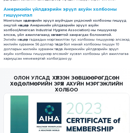
Америкийн үйлдвэрийн эрүүл ахуйн холбооны
гишүүнчлэл
Монголын хөдөлмөрийн эрүүл ахуйчдын үндэсний холбооны гишүүд
онцгой нөхцөлөөр Америкийн үйлдвэрийн эрүүл ахуйн
холбоо(American Industrial Hygiene Association)-ны гишүүнээр
элсэж, үйл ажиллагаанд хөнгөлөлттэй хамрагдах боломжтой.
Энгийн нөхцөлөөр гадаадын мэргэжилтэн тус холбооны гишүүнээр элсэхэд
жилийн хураамж 56 доллар төлдөг бол манай холбооны гишүүн 10
долларын жилийн хураамж төлдөг. Америкийн үйлдвэрийн эрүүл
ахуйн холбооны гишүүнээр элсэхийг хүсвэл холбооны үйл ажиллагаа
хариуцсан менежертэй холбогдоно уу.
ОЛОН УЛСАД ХҮЛЭЭН ЗӨВШӨӨРӨГДСӨН
ХӨДӨЛМӨРИЙН ЭРҮҮЛ АХУЙН МЭРГЭЖЛИЙН
ХОЛБОО