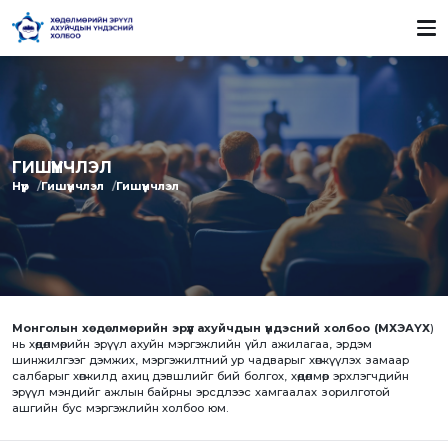
ГИШҮҮНЧЛЭЛ
Нүүр
Гишүүнчлэл
Гишүүнчлэл
Монголын хөдөлмөрийн эрүүл ахуйчдын үндэсний холбоо (МХЭАҮХ
)
нь хөдөлмөрийн эрүүл ахуйн мэргэжлийн үйл ажилагаа, эрдэм
шинжилгээг дэмжих, мэргэжилтний ур чадварыг хөгжүүлэх замаар
салбарыг хөгжилд ахиц дэвшлийг бий болгох, хөдөлмөр эрхлэгчдийн
эрүүл мэндийг ажлын байрны эрсдлээс хамгаалах зорилготой
ашгийн бус мэргэжлийн холбоо юм.