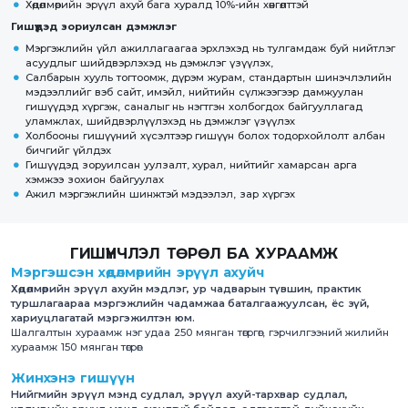
Хөдөлмөрийн эрүүл ахуй бага хуралд 10%-ийн хөнгөлттэй
Гишүүдэд зориулсан дэмжлэг
Мэргэжлийн үйл ажиллагаагаа эрхлэхэд нь тулгамдаж буй нийтлэг
асуудлыг шийдвэрлэхэд нь дэмжлэг үзүүлэх,
Салбарын хууль тогтоомж, дүрэм журам, стандартын шинэчлэлийн
мэдээллийг вэб сайт, имэйл, нийтийн сүлжээгээр дамжуулан
гишүүдэд хүргэж, саналыг нь нэгтгэн холбогдох байгууллагад
уламжлах, шийдвэрлүүлэхэд нь дэмжлэг үзүүлэх
Холбооны гишүүний хүсэлтээр гишүүн болох тодорхойлолт албан
бичгийг үйлдэх
Гишүүдэд зоруилсан уулзалт, хурал, нийтийг хамарсан арга
хэмжээ зохион байгуулах
Ажил мэргэжлийн шинжтэй мэдээлэл, зар хүргэх
ГИШҮҮНЧЛЭЛ ТӨРӨЛ БА ХУРААМЖ
Мэргэшсэн хөдөлмөрийн эрүүл ахуйч
Хөдөлмөрийн эрүүл ахуйн мэдлэг, ур чадварын түвшин, практик
туршлагаараа мэргэжлийн чадамжаа баталгаажуулсан, ёс зүй,
хариуцлагатай мэргэжилтэн юм.
Шалгалтын хураамж нэг удаа 250 мянган төгргөг, гэрчилгээний жилийн
хураамж 150 мянган төгрөг.
Жинхэнэ гишүүн
Нийгмийн эрүүл мэнд судлал, эрүүл ахуй-тархвар судлал,