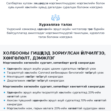
Салбартаа хүлээн зөвшөөрөгдсөн мэргэжилтнүүдээс мэргэжлийн болон
хувь хүний хөгжлийн хувьд дагалдан суралцах боломж нээгдэнэ.
Хүрээллээ тэлэх
Үндэсний хэмжээнд хөдөлмөрийн эрүүл ахуйн чиглэлээр төрөл бүрийн
байгууллагад ажилладаг мэргэжилтнүүдтэй танилцаж, хүрээллээ
тэлэх боломж нээгдэнэ.
ХОЛБООНЫ ГИШҮҮДЭД ЗОРИУЛСАН ҮЙЛЧИЛГЭЭ,
ХӨНГӨЛӨЛТ, ДЭМЖЛЭГ
Мэргэжлийн хөгжлийн сургалт, хөтөлбөрт үнэгүй хамрагдах
Хөдөлмөрийн эрүүл ахуйн үндэс цахим сургалтын төлбөргүй үзэх
Тасралтгүй хөгжлийн Connect вебинарын бичлэгийг төлбөргүй үзэх
Менторшип хөтөлбөрт төлбөргүй хамрагдах
Дадлагажих хөтөлбөрт төлбөргүй хамрагдах
Мэргэжлийн хөгжлийн сургалт, хөтөлбөрт хөнгөлттэй хамрагдах
Хөдөлмөрийн эрүүл ахуйн тасралтгүй хөгжлийн сургалтад 20%-ийн
хөнгөлттэй үзэх
Ахисан түвшний хөдөлмөрийн эрүүл ахуй сургалтад 10%-ийн хөнгөлттэй
хамрагдах
Мэргэжлийн ном, гарын авлага 20%-ийн хөнгөлөлттэй худалдан авах